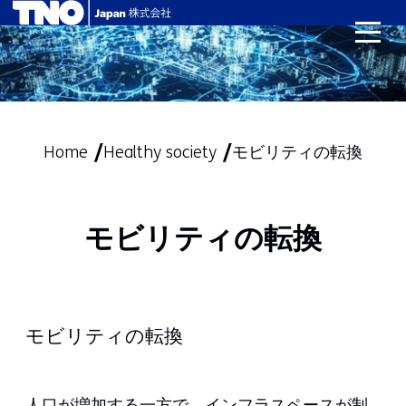
skip
to
content
Home
Healthy society
モビリティの転換
モビリティの転換
モビリティの転換
人口が増加する一方で、インフラスペースが制